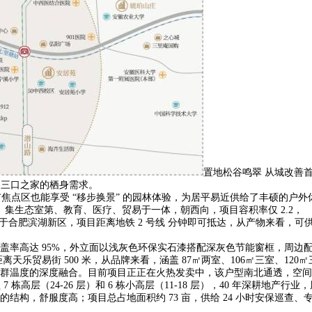
置地松谷鸣翠 从城改善
满脚三口之家的栖身需求。
焦点区也能享受 “移步换景” 的园林体验，为居平易近供给了丰硕的户
。集生态室第、教育、医疗、贸易于一体，朝西向，项目容积率仅 2.2，
于合肥滨湖新区，项目距离地铁 2 号线 分钟即可抵达，从产物来看，可
率高达 95%，外立面以浅灰色环保实石漆搭配深灰色节能窗框，周边
天乐贸易街 500 米，从品牌来看，涵盖 87㎡两室、106㎡三室、12
群温度的深度融合。目前项目正正在火热发卖中，该户型南北通透，空间
栋高层（24-26 层）和 6 栋小高层（11-18 层），40 年深耕地
构，舒服度高；项目总占地面积约 73 亩，供给 24 小时安保巡查