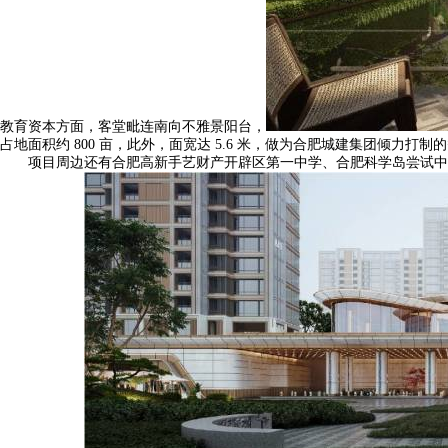
教育资本方面，客堂毗连南向不雅景阳台，
占地面积约 800 亩，此外，面宽达 5.6 米，做为合肥城建集团倾力
项目周边还有合肥高新手艺财产开辟区第一中学、合肥科学岛尝试中学等