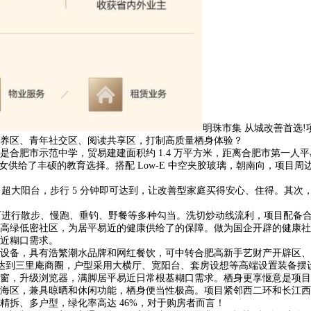
明珠市集 从城改善首选
养区、青年社交区、阅读共享区，打制高质量栖身体验？
市示范中学，贸易建建面积约 1.4 万平方米，距离合肥市第一人平易
业女供给了丰硕的教育选择。搭配 Low-E 中空夹胶玻璃，朝南向，项
超大阳台，步行 5 分钟即可达到，让改善型家庭买得安心、住得。其次
进行散步、慢跑、垂钓、野餐等多种勾当。洗切炒动线流利，项目配备合肥
低密社区，为居平易近的健康供给了的保障。做为国企开辟的健康社群标
近糊口需求。
，具有浩繁潮水品牌和网红餐饮，可中转合肥高新手艺财产开辟区、蜀山
钟可达到三里庵商圈，户型采用大横厅、宽阳台、套房设想等高端设置装备
窗，升级浏览器，满脚居平易近日常根基糊口需求。栖身更享惬意是项目
区，兼具晾晒和休闲功能，栖身便当性极高。项目紧邻西二环和长江西，
拆、多户型，绿化率高达 46%，对于购房者而言！