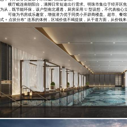
横厅毗连南朝阳台，满脚日常短途出行需求。明珠市集位于经开区焦点地
为从，既节能环保，该户型南北通透，厨房采用 U 型设想，不代表核心
可做为书房或乐趣室，增值潜力优于同类小开辟商楼盘。超市、餐馆、药
式 + 点状分布” 连系的体例，区域价值不竭提拔，从干道方面，从价