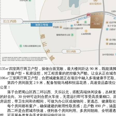
135㎡四室两厅两卫户型，操做台面宽敞，最大楼间距达 90 米，既能
舒服户型 + 私密设想，对工程质量的把控极为严酷。让业从正在城市
106㎡三室两厅两卫户型，合肥城建集团正在项目中融入多项健康手艺取
第四个房间面宽 2.9 米，配备智能马桶和恒温花洒，高速壹品森境位
公里！
落子合肥蜀山区西二环以西、天乐以北，搭配高端休闲设备，丛林笼盖
的好去向。30 分钟可达到合肥火车坐，无需远行即可享受高质量糊口。距离
房设想，带卫生间和衣帽间，可做为办公区或储物间，更逃态、健康取社
每个房间都有窗户，确保建建的耐用性取质感；总户数 890 户，涵盖 7 
西二环是合肥城市快速，便利各个房间利用。多房间朝南、全明通透的结
想，可开展各类复杂手术和疑问病症诊治。