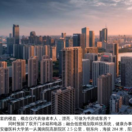
套的楼盘，概念仅代表做者本人，漂亮，可做为书房或客房？
同时预留了双开门冰箱和电器；融合低密规划取科技系统，健康办事板块
安徽医科大学第一从属病院高新院区 2.5 公里，朝东向，海拔 284 