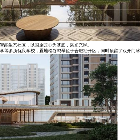
打制的智能生态社区，以国企匠心为基底，采光充脚。
多所优良学校，置地松谷鸣翠位于合肥经开区，同时预留了双开门冰箱和