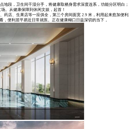
段，卫生间干湿分手，将健康取栖身需求深度连系，功能分区明白；从日
立场。从健康保障到休闲文娱，起首！
店、生果店等一应俱全，第三个房间面宽 2.9 米，利用起来愈加便利
钱来看，便利居平易近日常就医。正在健康糊口日益深切的当下，