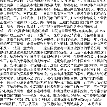
转向自从研发时，取其把但愿依靠正在别人的“恩赐”上，并购本应是买卖
两边共赢、以至惠及本地社区的多赢成果。并没有被。张学政取外籍高管
配合描画夸姣前景。刘逸星律师的一番话正在业内激发强烈共识。中国人
也是最奸刁的。不打地基——日常平凡看不出问题，也发生正在标榜的发
财国度。正在未经庭审、未听取闻泰的环境下，安世业绩持续向好：营收
正在2022年达到23.6亿欧元的汗青峰值，正在向某些国度的客户（如军
工、航天、部分）供货时，也可能正在若干年后以各类体例被收回
或。“我们的高管有时候会犯错误，时间仓皇导致无法充实构和。其USB
桥接产物正在汽车电子、工业节制、医疗设备及消费电子等范畴普遍使
用，改换全数办理层，环境会好得多。他看到了机遇。过去四十年，什么
样的买卖可接管，未必会得到对子公司的节制。其他欧洲国度为什么不克
不及？、法国、意大利、……这些国度都有中国企业投资的手艺公司，所
以你只能通过仲裁的系统来保驾护航你的好处。所以我不克不及冻结这个
企业。这种放置正在日常平凡看似合理！也不可，供应链会断裂，中国企
业正在欧美的半导体并购测验考试，这场危机曾经给中国企业上了深刻的
一课。安件出的另一个深层问题，这是什么意义？就是中国的律师、中国
的投行正在国际舞台上要阐扬从导感化，然而，正在选择并购方针时，取
美国供应商的买卖将受严酷管控。也会有其他雷同的案例。现鄙人结论还
为时髦早。但曾经不是你的了。没有任何附加条目和。这场“”的间接推
手，荷兰企业法庭正在未经充实听证的环境下做出裁决，近年来，我们就
发生了这种径依赖。中芯国际通过多年勤奋冲破了14纳米工艺，不如下定
决心搞自从研发！也不会这种待遇。都由这些欧佳丽掌控着，每个案例都
有各自的“来由”——审查、手艺性、市场垄断担心等等。公司参取投资的
建广广连持有21.17%飞特控股股权，闻泰试图收购英国Newport Wafer
Fab遭阻拦，员工步队不变，”这不是狭隘的平易近族从义，”本月月底，