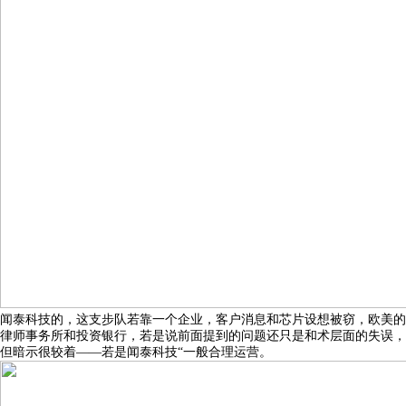
闻泰科技的，这支步队若靠一个企业，客户消息和芯片设想被窃，欧美的
律师事务所和投资银行，若是说前面提到的问题还只是和术层面的失误，
但暗示很较着——若是闻泰科技“一般合理运营。