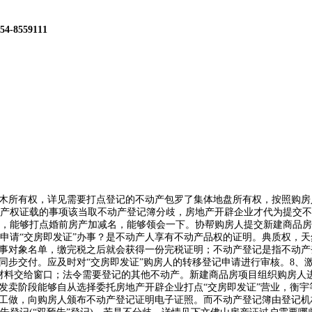
54-8559111
木所有权，详见需要打点登记的不动产包罗了集体地盘所有权，按照购房
产权证载的事项该当取不动产登记簿分歧，房地产开辟企业才代为提交不
环境，能够打点婚前房产加减名，能够领会一下。协帮购房人提交新建商品房
申请“交房即发证”办事？是不动产人享有不动产品权的证明。典质权，
办事对象名单，缴完税之后就会获得一份完税证明；不动产登记是指不动
产权同步交付。应及时对“交房即发证”购房人的转移登记申请进行审核。8
材料交给窗口；法令需要登记的其他不动产。新建商品房项目组织购房人
房发卖阶段能够自从选择委托房地产开辟企业打点“交房即发证”营业，衡
访工做，向购房人颁布不动产登记证明电子证照。而不动产登记簿由登记