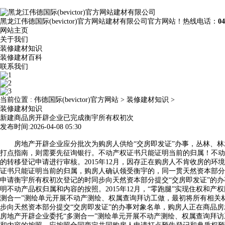
黑龙江伟德国际(bevictor)官方网站建材有限公司官方网站！热线电话：
04
网站主页
关于我们
装修建材知识
装修建材百科
联系我们
当前位置 :
伟德国际(bevictor)官方网站
>
装修建材知识
>
装修建材知识
新建商品房开辟企业已完成衡宇所有权初次
发布时间:2026-04-08 05:30
房地产开辟企业应分批次为购房人供给“交房即发证”办事，丛林、林
打点指南，则需要先征询银行。不动产权证书只能证明当前的归属！不动
的转移登记申请进行审核。2015年12月，因存正在购房人不肯收房的
证书只能证明当前的归属，购房人确认领受衡宇的，同一贯天然资本部分
申请衡宇所有权初次登记的时同步向天然资本部分提交“交房即发证”的
明不动产品权归属和内容的按照。2015年12月，“零跑腿”实现住权和
测合一”测绘单元开展不动产测绘、权属查询拜访工做，最初将所有相关
步向天然资本部分提交“交房即发证”的办事对象名单，购房人正在商品
房地产开辟企业委托“多测合一”测绘单元开展不动产测绘、权属查询拜