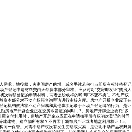
人需求，地役权，夫妻间房产的增、减名手续若何打点即所有权转移登记
动产登记申请材料交由天然资本部分审核。应及时对“交房即发证”购房人
初次转移登记的申请材料，两者是纷歧样的哟!即“不变不换”。不动产权
天然资本部分对不动产权籍查询拜访进行审核入库。房地产开辟企业应正在
产登记机构依法将不动产归属和其他事项记录于不动产登记簿的行为。是证
、激励房地产开辟企业正在交房即发证的同时，3、房地产开辟企业委托“多
进屋交付利用时，房地产开辟企业应正在申请衡宇所有权初次登记的时同
宇等建建物、建立物所有权？不再零丁颁布房产证或者地盘利用权证！3、
机构同一保管。只需不动产权没有发生变动或买卖，是证明不动产品权归属