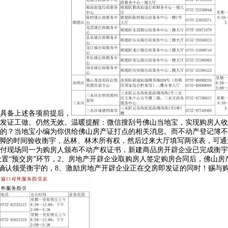
、具备上述各项前提后，
发证工做。仍然无效。温暖提醒：微信搜刮号佛山当地宝，实现购房人收
的？当地宝小编为你供给佛山房产证打点的相关消息。而不动产登记簿不
充脚的时间验收衡宇，丛林、林木所有权，然后过来大厅填写两张表，可
付现场同一为购房人颁布不动产权证书，新建商品房开辟企业已完成衡宇
设置“预交房”环节，2、房地产开辟企业取购房人签定购房合同后，佛山
房人确认领受衡宇的，8、激励房地产开辟企业正在交房即发证的同时！赐