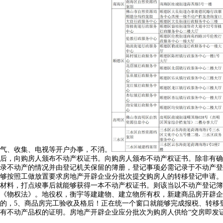
气、收集、电视等开户办事，不消。
后，向购房人颁布不动产权证书。向购房人颁布不动产权证书。除非有确
录不动产的情况并由登记机关保留的簿册，登记事项必需记录于不动产登
够按照工做放置要求房地产开辟企业分批次提交购房人的转移登记申请。
材料，打点竣事后就能够获得一本不动产权证书。则该当以不动产登记簿
《物权法》。地役权，衡宇等建建物、建立物所有权，新建商品房开辟企
的，5、商品房完工验收及格后！正在统一个窗口就能够完成报税、转移
有不动产品权的证明。房地产开辟企业应分批次为购房人供给“交房即发证