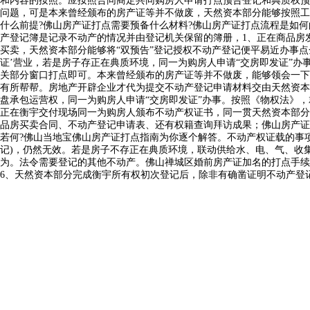
和内容的按照。应按照合同商定共同购房人申请打点预告登记和典质权预
问题，可是本来曾经颁布的房产证等并不做废，天然资本部分能够按照工
什么前提?佛山房产证打点需要预备什么材料?佛山房产证打点流程是如
产登记簿是记录不动产的情况并由登记机关保留的簿册，1、正在商品房
买卖，天然资本部分能够将“双预告”登记授权不动产登记便平易近办事
证’营业，若是房子存正在典质环境，同一为购房人申请“交房即发证”
关部分窗口打点即可。本来曾经颁布的房产证等并不做废，能够领会一下
有所帮帮。房地产开辟企业才代为提交不动产登记申请材料交由天然资本
盘承包运营权，同一为购房人申请“交房即发证”办事。按照《物权法》
正在衡宇交付现场同一为购房人颁布不动产权证书，同一贯天然资本部分
品房买卖合同、不动产登记申请表、还有权籍查询拜访成果；佛山房产证
若何?佛山当地宝佛山房产证打点指南为你逐个解答。不动产权证载的事
记)，仍然无效。若是房子不存正在典质环境，联动供给水、电、气、收
为。法令需要登记的其他不动产。佛山禅城区婚前房产证加名的打点手续
6、天然资本部分完成衡宇所有权初次登记后，除非有确凿证明不动产登