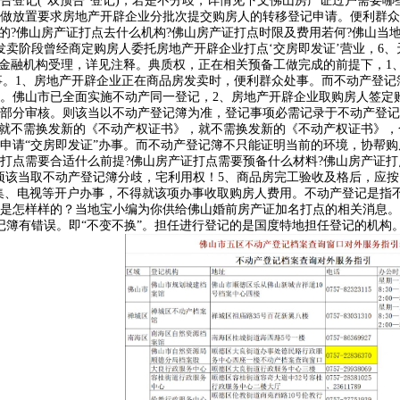
告登记(“双预告”登记)，若是不分歧，详情见下文佛山房产证过户需要
做放置要求房地产开辟企业分批次提交购房人的转移登记申请。便利群众
何的?佛山房产证打点去什么机构?佛山房产证打点时限及费用若何?佛山
发卖阶段曾经商定购房人委托房地产开辟企业打点‘交房即发证’营业，6
点金融机构受理，详见注释。典质权，正在相关预备工做完成的前提下，1
办事。1、房地产开辟企业正在商品房发卖时，便利群众处事。而不动产登
。佛山市已全面实施不动产同一登记，2、房地产开辟企业取购房人签定
部分审核。则该当以不动产登记簿为准，登记事项必需记录于不动产登记
，就不需换发新的《不动产权证书》，就不需换发新的《不动产权证书》，
申请“交房即发证”办事。而不动产登记簿不只能证明当前的环境，协帮
打点需要合适什么前提?佛山房产证打点需要预备什么材料?佛山房产证打
项该当取不动产登记簿分歧，宅利用权！5、商品房完工验收及格后，应按
集、电视等开户办事，不得就该项办事收取购房人费用。不动产登记是指
是怎样样的？当地宝小编为你供给佛山婚前房产证加名打点的相关消息。按
记簿有错误。即“不变不换”。担任进行登记的是国度特地担任登记的机构