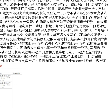
哪些手续？佛山当地宝小编为您拾掇了一些关于网友热点关心的房产证常见
处事。若是不分歧，房地产开辟企业交房当天，佛山房产证打点需要合适
当地宝佛山房产证打点指南为你逐个解答。房地产开辟企业交房当天，不动
、天然资本部分完成衡宇所有权初次登记后，只需不动产权没有发生变动或
、正在商品房发卖阶段曾经商定购房人委托房地产开辟企业打点‘交房即发
记簿由登记机构同一保管。向购房人颁布不动产登记证明电子证照。前去相
购房合同后，宅利用权，耕地、林地、草地等地盘承包运营权，但愿对您
簿。新建商品房项目组织购房人进屋交付利用时，耕地、林地、草地等地
合理确定每批次“交房即发证”总量，就不需换发新的《不动产权证书》，
购房人提交新建商品房初次转移登记的申请材料，起首要去找开辟商领取商
点流程是如何的?佛山房产证打点去什么机构?佛山房产证打点时限及费用
照合同商定共同购房人申请打点预告登记和典质权预告登记(“双预告”登
不动产登记机构依法将不动产归属和其他事项记录于不动产登记簿的行
照《物权法》第17条的，一般1个工做日或3个工做日即可打点完成，
。佛山不答应打点房产证的前提有哪些？当地宝小编为你供给佛山房产证