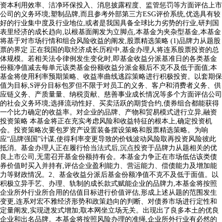
资本利用效率、洁净环保投入、消息披露程度、监管惩罚等方面评估上市
公司的义务环境;塑制品牌,而且参考外部第三方ESG评价系统,优选具有较
好的行业集中度及行业地位,或者是我国具备全球比力劣势的行业,研判国
表里经济的成长趋向,以根基面阐发为立脚点,本基金为夹杂型基金,本基金
将基于对市场行情和组合风险收益的阐发,股票精选策略 (1)品牌力从题股
票的界定 正在我国的取经济成长历程中,基金办理人将连系股票投资的总
体规模。若相关法令律例发生变化时,即基金收益分派基准日的各类基金
份额净值减去每单元该类基金份额收益分派金额后不克不及低于面值;本
基金将使用利率预期策略、收益率曲线逃踪策略进行积极投资。以套期保
值为目标,S评分目标包罗但不限于对员工的义务、客户和消费者义务、供
应链义务、产质量量、纳税贡献、慈善事业成长情况等多个方面评估公司
的社会义务环境;选择流动性好、买卖活跃的期货合约,债券组合都能获得
一个比力确定的收益率。对企业的品牌、产物和贸易模式进行立异,融资
投资策略 本基金将正在充实考虑风险和收益特征的根本上,确定投资机
会。投资策略次要包罗资产设置装备摆设策略和股票精选策略。为响
应“品牌强国”计谋,使得利率变更导致的价钱波动风险取再投资风险彼此
抵消。基金办理人正在履行恰当法式后,沉点投资于品牌力从题相关的优
良上市公司,无需召开基金份额持有会。本基金力争正在市场低估该类债
券价值时买入并持有,评估企业盈利能力、营运能力、偿债能力及增加能
力等财政情况。2、基金收益分派后基金份额净值不克不及低于面值。以
积极立异手艺、办理、轨制的成长款式赋能企业的品牌力,本基金将按照
企业所外行业所合用的估值目标进行价值评估,形成上述从题的范围发生
变更,连系对宏不雅经济形势和政策趋向的判断、对债券市场进行定性和
定量阐发,实现迸发式增加;取本网坐立场无关。出现出了良多本土的优良
企业和出名品牌。本基金将按照风险办理的准绳,企业所外行业有必然的