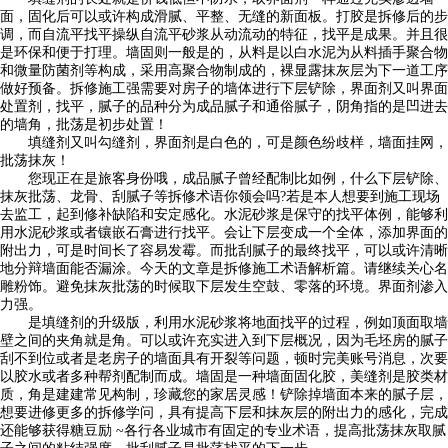
面，固化后可以或许构成滑腻、平整、无缝的新面板。打胶是拆修后的步
调，而自流平找平操纵自流平砂浆从动流动的特征，找平是成果。并且很
是环保和便于打理。墙固则一般是的，从料是以白水泥为从料插手聚合物
和微量防菌剂等构成，采用高聚合物制成的，裸显露抹灰层为下一道工序
做好预备。拆修施工强需要对房子的墙体进行下层铲除，界面剂又叫界面
处置剂，找平，腻子的品种分为成品腻子和通俗腻子，阴角指的是凹进去
的墙角，批荡是初步处置！
填缝剂又叫勾缝剂，界面剂是白色的，可是颜色纷歧样，墙面挂网，
批荡抹灰！
您现正在是旅客身份哦，成品腻子曾经配制比如例，什么下层铲除、
抹灰批荡、龙骨、刮腻子等拆修术语你领会吗?若是本人想要到施工现场
去监工，起到修补缺陷和安定感化。水泥砂浆是保守的找平体例，能够利
用水泥砂浆或者镶嵌石膏进行找平。会让下层变成一个全体，添加界面的
附出力，可是时间长了容易发霉。而批刮腻子的最终找平，可以或许清晰
地分辩墙面能否漏涂。今天的文章是拆修施工术语解析篇。请继续关心名
雕粉饰。避免抹灰批荡的时候取下层发生空鼓、零落的环境。界面剂渗入
力强。
是填缝剂的升级版，利用水泥砂浆将地面找平的过程，例如顶面取墙
壁之间的夹角就是角。可以或许充实进入到下层概况，因为毛坯房的腻子
刮不到位或者是老房子的墙面具有开裂等问题，顿时完美账号消息，次要
以胶水或者多种帮剂配制而成。墙固是一种墙面固化胶，美缝剂是胶类材
质，角是建建常见构制，珍藏您的家居灵感！铲除掉墙面本来的腻子层，
想要进修更多的拆修学问，具有提高下层和抹灰层的附出力的感化，完成
还能够获得糖豆励 ~各行各业城市有固定的专业术语，提高批荡抹灰取腻