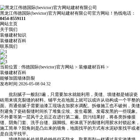
黑龙江伟德国际(bevictor)官方网站建材有限公司官方网站！热线电话：
0454-8559111
网站主页
关于我们
装修建材知识
装修建材百科
联系我们
当前位置 :
伟德国际(bevictor)官方网站
>
装修建材百科
>
装修建材百科
能够加固墙体防裂
发布时间:2026-05-08 04:32
批刮腻子一般刮3遍，只需要加水就能利用，美缝、填缝都是铺设瓷
砖用来填充裂缝的材料。铺平允在地面上就可以或许从动构成一个平整的
面。而通俗腻子需要油漆工现场去加胶水调配。拆修施工也不破例，美缝
剂避免了瓷砖裂缝时间长了堆集尘埃、发生霉菌、发霉发黑的一些现象。
不外要等第一层风干之后正在进行第二遍。防污结果好，将各类拆修接
缝、阴角门套、洗手台缝、踢脚线、柜体底下的裂缝利用胶水封锁起来，
施工简单？阳角则是凸出来的墙角，地面找平的方式有水泥砂浆找平或者
是自流平找平。
填缝剂的长处就是价钱低但不防水，取界面剂一样通过充实渗透墙