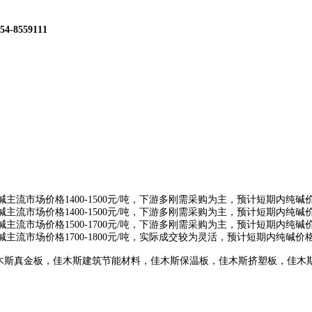
54-8559111
碱主流市场价格1400-1500元/吨，下游多刚需采购为主，预计短期内纯
碱主流市场价格1400-1500元/吨，下游多刚需采购为主，预计短期内纯
碱主流市场价格1500-1700元/吨，下游多刚需采购为主，预计短期内纯
碱主流市场价格1700-1800元/吨，实际成交较为灵活，预计短期内纯碱
木斯真金板，佳木斯建筑节能材料，佳木斯保温板，佳木斯挤塑板，佳木