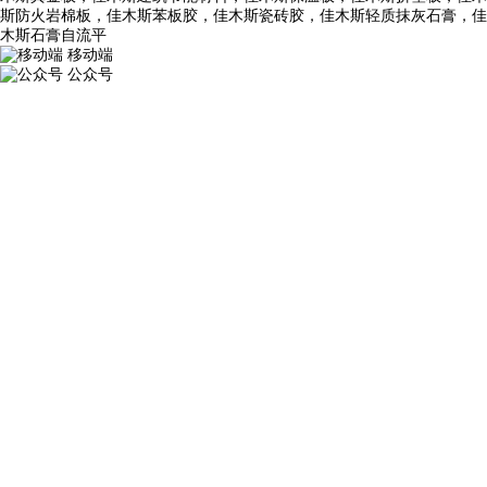
斯防火岩棉板，佳木斯苯板胶，佳木斯瓷砖胶，佳木斯轻质抹灰石膏，佳
木斯石膏自流平
移动端
公众号