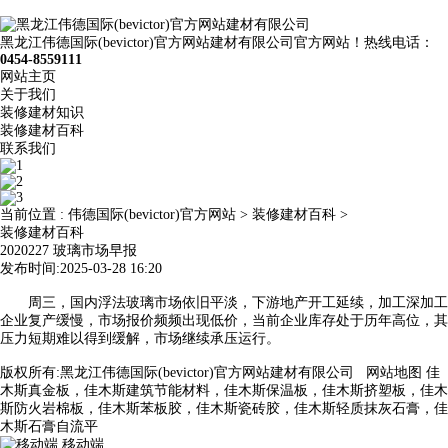
黑龙江伟德国际(bevictor)官方网站建材有限公司官方网站！热线电话：
0454-8559111
网站主页
关于我们
装修建材知识
装修建材百科
联系我们
当前位置 :
伟德国际(bevictor)官方网站
>
装修建材百科
>
装修建材百科
2020227 玻璃市场早报
发布时间:2025-03-28 16:20
周三，国内浮法玻璃市场依旧平淡，下游地产开工延续，加工深加工
企业复产缓慢，市场报价频频出现低价，当前企业库存处于历年高位，其
压力短期难以得到缓解，市场继续承压运行。
版权所有:黑龙江伟德国际(bevictor)官方网站建材有限公司
网站地图
佳
木斯真金板，佳木斯建筑节能材料，佳木斯保温板，佳木斯挤塑板，佳木
斯防火岩棉板，佳木斯苯板胶，佳木斯瓷砖胶，佳木斯轻质抹灰石膏，佳
木斯石膏自流平
移动端