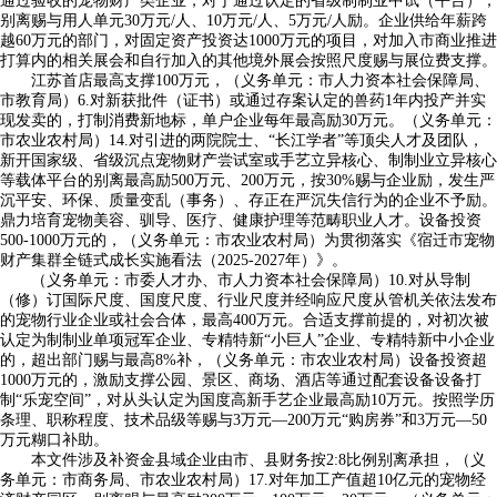
通过验收的宠物财产类企业，对于通过认定的省级制制业中试（平台），
别离赐与用人单元30万元/人、10万元/人、5万元/人励。企业供给年薪跨
越60万元的部门，对固定资产投资达1000万元的项目，对加入市商业推进
打算内的相关展会和自行加入的其他境外展会按照尺度赐与展位费支撑。
江苏首店最高支撑100万元，（义务单元：市人力资本社会保障局、
市教育局）6.对新获批件（证书）或通过存案认定的兽药1年内投产并实
现发卖的，打制消费新地标，单户企业每年最高励30万元。（义务单元：
市农业农村局）14.对引进的两院院士、“长江学者”等顶尖人才及团队，
新开国家级、省级沉点宠物财产尝试室或手艺立异核心、制制业立异核心
等载体平台的别离最高励500万元、200万元，按30%赐与企业励，发生严
沉平安、环保、质量变乱（事务）、存正在严沉失信行为的企业不予励。
鼎力培育宠物美容、驯导、医疗、健康护理等范畴职业人才。设备投资
500-1000万元的，（义务单元：市农业农村局）为贯彻落实《宿迁市宠物
财产集群全链式成长实施看法（2025-2027年）》。
（义务单元：市委人才办、市人力资本社会保障局）10.对从导制
（修）订国际尺度、国度尺度、行业尺度并经响应尺度从管机关依法发布
的宠物行业企业或社会合体，最高400万元。合适支撑前提的，对初次被
认定为制制业单项冠军企业、专精特新“小巨人”企业、专精特新中小企业
的，超出部门赐与最高8%补，（义务单元：市农业农村局）设备投资超
1000万元的，激励支撑公园、景区、商场、酒店等通过配套设备设备打
制“乐宠空间”，对从头认定为国度高新手艺企业最高励10万元。按照学历
条理、职称程度、技术品级等赐与3万元—200万元“购房券”和3万元—50
万元糊口补助。
本文件涉及补资金县域企业由市、县财务按2:8比例别离承担，（义
务单元：市商务局、市农业农村局）17.对年加工产值超10亿元的宠物经