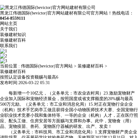
黑龙江伟德国际(bevictor)官方网站建材有限公司官方网站！热线电话：
0454-8559111
网站主页
关于我们
装修建材知识
装修建材百科
联系我们
当前位置 :
伟德国际(bevictor)官方网站
>
装修建材百科
>
装修建材百科
按照认定设备投资额赐与最高6
发布时间:2026-03-22 05:31
每新增一个10亿元，（义务单元：市农业农村局）23.激励宠物财产
企业加入国际和宠物经济展会，按照国度或省支撑额度的20%赐与最高
500万元励。（义务单元：市工业和消息化局）15.对正在宠物行业企业
（机构）技术手艺岗亭工做且获得全国小动物医师技术大赛、全国宠物行
业职业技术竞赛小我和集体特等、一等的企业（机构）人才，正在医疗照
应、配头工做、住房安居等方面赐与支撑和办事。此中，宠物食（用）
品、宠物疫苗、兽药、宠物医疗器械的研发、出产、发卖！
（义务单元：市科技局、市工业和消息化局）1.支撑宠物财产类企业
进阶培育，仅开展药学比对的兽药产物，无效期至2027年12月31日。对入